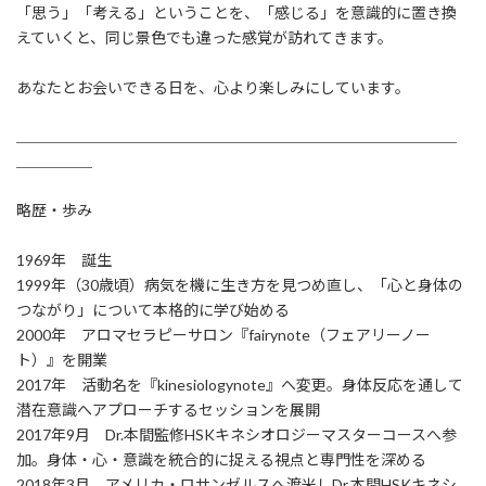
「思う」「考える」ということを、「感じる」を意識的に置き換
えていくと、同じ景色でも違った感覚が訪れてきます。
あなたとお会いできる日を、心より楽しみにしています。
＿＿＿＿＿＿＿＿＿＿＿＿＿＿＿＿＿＿＿＿＿＿＿＿＿＿＿＿＿
＿＿＿＿＿
略歴・歩み
1969年 誕生
1999年（30歳頃）病気を機に生き方を見つめ直し、「心と身体の
つながり」について本格的に学び始める
2000年 アロマセラピーサロン『fairynote（フェアリーノー
ト）』を開業
2017年 活動名を『kinesiologynote』へ変更。身体反応を通して
潜在意識へアプローチするセッションを展開
2017年9月 Dr.本間監修HSKキネシオロジーマスターコースへ参
加。身体・心・意識を統合的に捉える視点と専門性を深める
2018年3月 アメリカ・ロサンゼルスへ渡米しDr.本間HSKキネシ